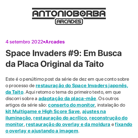
Arcades
4 setembro 2022
Space Invaders #9: Em Busca
da Placa Original da Taito
Este é o penúltimo post da série de dez em que conto sobre
o processo de
restauração do
Space Invaders japonês,
da Taito
. Aqui retomo o tema do primeiro texto, em que
discorri sobre a
adaptação da placa-mãe
. Os outros
artigos da série são:
conserto do monitor
, instalação do
kit Multigame e High Score Save
,
ajustes na
iluminação
,
restauração do acrílico
,
reconstrução do
monitor
,
restauração do overlay e da moldura
e
fixando
o overlay e ajustando a imagem
.