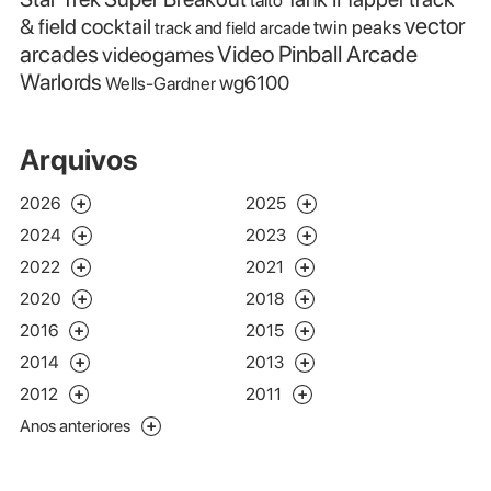
taito
vector
& field cocktail
twin peaks
track and field arcade
Video Pinball Arcade
arcades
videogames
Warlords
wg6100
Wells-Gardner
Arquivos
2026
2025
2024
2023
2022
2021
2020
2018
2016
2015
2014
2013
2012
2011
Anos anteriores