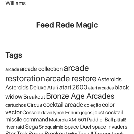
Williams
Feed Rede Magic
Tags
arcade
arcade collection
arcade
restoration
arcade restore
Asteroids
atari 2600
black
Asteroids Deluxe
Atari
atari arcades
Bronze Age Arcades
widow
Breakout
cocktail arcade
color
Circus
cartuchos
coleção
vector
Console
joust cocktail
david lynch
Enduro
jogos
missile command
Paddle-Ball
Motorola XM-501
pitfall!
Sega
Space Duel
space invaders
river raid
Snoqualmie
Star Trek
Super Breakout
Tank II
Tapper
track