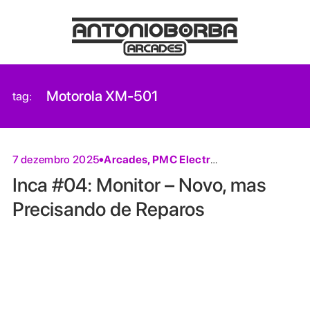
Motorola XM-501
tag:
Arcades
,
PMC Electronics
7 dezembro 2025
Inca #04: Monitor – Novo, mas
Precisando de Reparos