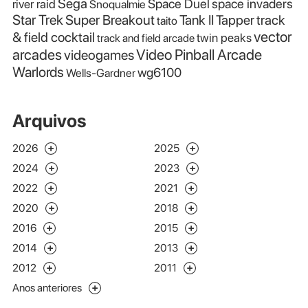
Sega
Space Duel
space invaders
river raid
Snoqualmie
Star Trek
Super Breakout
Tank II
Tapper
track
taito
vector
& field cocktail
twin peaks
track and field arcade
Video Pinball Arcade
arcades
videogames
Warlords
wg6100
Wells-Gardner
Arquivos
2026
2025
2024
2023
2022
2021
2020
2018
2016
2015
2014
2013
2012
2011
Anos anteriores