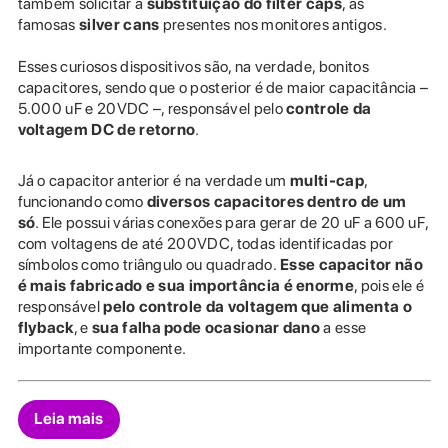
também solicitar a
substituição do filter caps
, as
famosas
silver cans
presentes nos monitores antigos.
Esses curiosos dispositivos são, na verdade, bonitos
capacitores, sendo que o posterior é de maior capacitância –
5.000 uF e 20VDC –, responsável pelo
controle da
voltagem DC de retorno
.
Já o capacitor anterior é na verdade um
multi-cap
,
funcionando como
diversos capacitores dentro de um
só
. Ele possui várias conexões para gerar de 20 uF a 600 uF,
com voltagens de até 200VDC, todas identificadas por
símbolos como triângulo ou quadrado.
Esse capacitor não
é mais fabricado e sua importância é enorme
, pois ele é
responsável
pelo controle da voltagem que alimenta o
flyback
, e
sua falha pode ocasionar dano
a esse
importante componente.
Leia mais