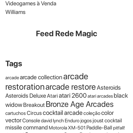
Videogames à Venda
Williams
Feed Rede Magic
Tags
arcade
arcade collection
arcade
restoration
arcade restore
Asteroids
atari 2600
black
Asteroids Deluxe
Atari
atari arcades
Bronze Age Arcades
widow
Breakout
cocktail arcade
color
Circus
cartuchos
coleção
vector
Console
joust cocktail
david lynch
Enduro
jogos
missile command
Paddle-Ball
Motorola XM-501
pitfall!