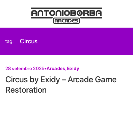
Circus
tag:
Arcades
,
Exidy
28 setembro 2025
Circus by Exidy – Arcade Game
Restoration