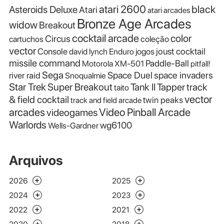
atari 2600
black
Asteroids Deluxe
Atari
atari arcades
Bronze Age Arcades
widow
Breakout
cocktail arcade
color
Circus
cartuchos
coleção
vector
Console
joust cocktail
david lynch
Enduro
jogos
missile command
Paddle-Ball
Motorola XM-501
pitfall!
Sega
Space Duel
space invaders
river raid
Snoqualmie
Star Trek
Super Breakout
Tank II
Tapper
track
taito
vector
& field cocktail
twin peaks
track and field arcade
Video Pinball Arcade
arcades
videogames
Warlords
wg6100
Wells-Gardner
Arquivos
2026
2025
2024
2023
2022
2021