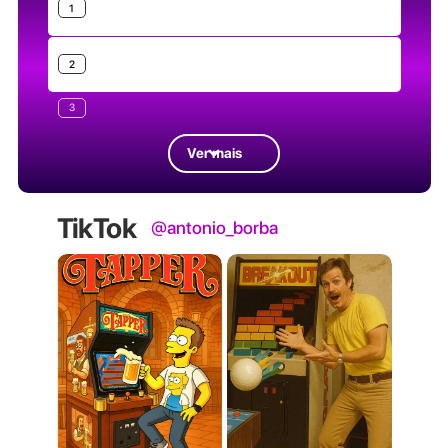
1
2
3
Ver mais
TikTok
@antonio_borba