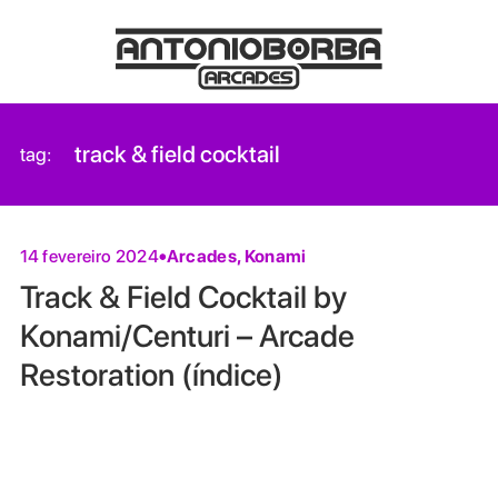
track & field cocktail
tag:
Arcades
,
Konami
14 fevereiro 2024
Track & Field Cocktail by
Konami/Centuri – Arcade
Restoration (índice)