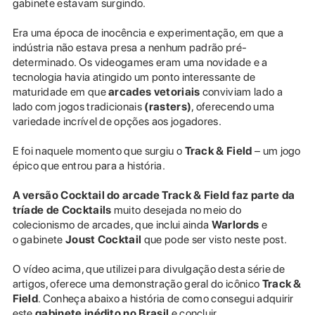
gabinete estavam surgindo.
Era uma época de inocência e experimentação, em que a
indústria não estava presa a nenhum padrão pré-
determinado. Os videogames eram uma novidade e a
tecnologia havia atingido um ponto interessante de
maturidade em que
arcades vetoriais
conviviam lado a
lado com jogos tradicionais
(rasters)
, oferecendo uma
variedade incrível de opções aos jogadores.
E foi naquele momento que surgiu o
Track & Field
– um jogo
épico que entrou para a história.
A versão Cocktail do arcade Track & Field faz parte da
tríade de Cocktails
muito desejada no meio do
colecionismo de arcades, que inclui ainda
Warlords
e
o gabinete
Joust Cocktail
que pode ser visto neste post.
O vídeo acima, que utilizei para divulgação desta série de
artigos, oferece uma demonstração geral do icônico
Track &
Field
. Conheça abaixo a história de como consegui adquirir
este
gabinete inédito no Brasil
e concluir