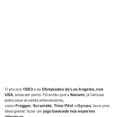
O ano era
1983
e as
Olimpíadas de Los Angeles, nos
USA
, estavam perto. Foi então que a
Konami
, já famosa
pelos seus arcades antecessores,
como
Frogger
,
Scramble
,
Time Pilot
e
Gyruss
, teve uma
ideia genial: fazer um
jogo baseado nos esportes
olímpicos
.