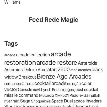
Williams
Feed Rede Magic
Tags
arcade
arcade collection
arcade
restoration
arcade restore
Asteroids
atari 2600
black
Asteroids Deluxe
Atari
atari arcades
Bronze Age Arcades
widow
Breakout
cocktail arcade
color
Circus
cartuchos
coleção
vector
Console
joust cocktail
david lynch
Enduro
jogos
missile command
Paddle-Ball
Motorola XM-501
pitfall!
Sega
Space Duel
space invaders
river raid
Snoqualmie
Star Trek
Super Breakout
Tank II
Tapper
track
taito