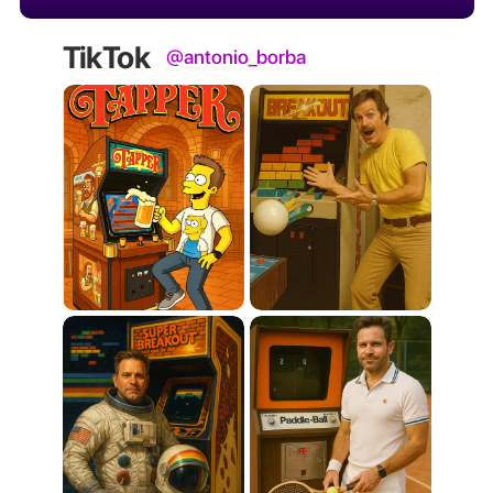
TikTok
@antonio_borba