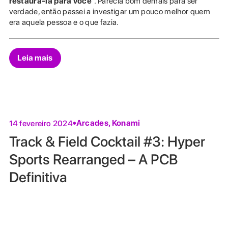
restaurá-la para você
”. Parecia bom demais para ser
verdade, então passei a investigar um pouco melhor quem
era aquela pessoa e o que fazia.
Leia mais
Arcades
,
Konami
14 fevereiro 2024
Track & Field Cocktail #3: Hyper
Sports Rearranged – A PCB
Definitiva