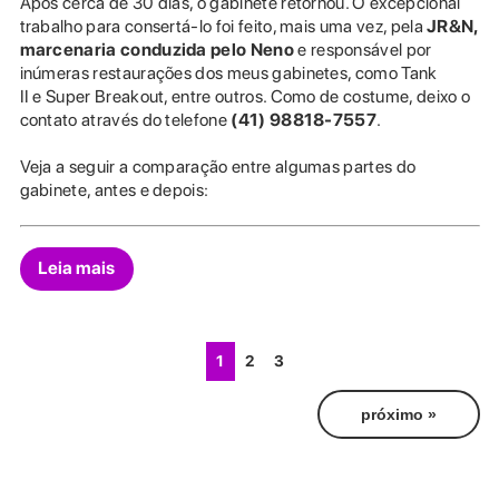
Após cerca de 30 dias, o gabinete retornou. O excepcional
trabalho para consertá-lo foi feito, mais uma vez, pela
JR&N,
marcenaria conduzida pelo Neno
e responsável por
inúmeras restaurações dos meus gabinetes, como Tank
II e Super Breakout, entre outros. Como de costume, deixo o
contato através do telefone
(41) 98818-7557
.
Veja a seguir a comparação entre algumas partes do
gabinete, antes e depois:
Leia mais
1
2
3
próximo »