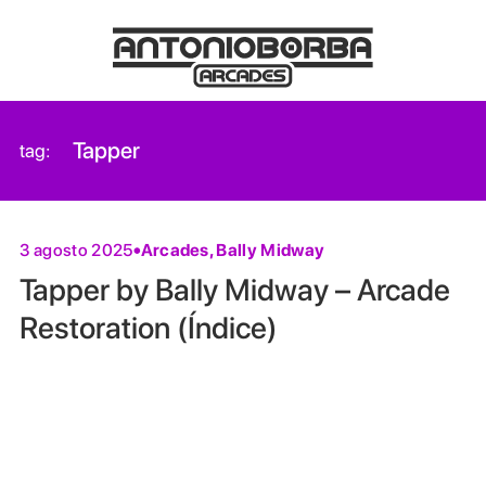
Tapper
tag:
Arcades
,
Bally Midway
3 agosto 2025
Tapper by Bally Midway – Arcade
Restoration (Índice)