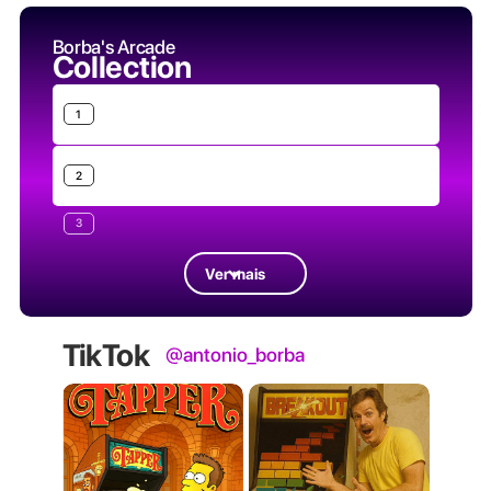
Borba's Arcade
Collection
1
2
3
Ver mais
TikTok
@antonio_borba