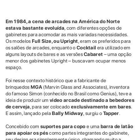
Em 1984, a cena de arcades na América do Norte
estava bastante evoluída
, com diferentes opções de
gabinetes para acomodar as mais variadas necessidades.
Os modelos
Full Size, ou Upright
, eram os preferidos para
os salões de arcades, enquanto o
Cocktail
era utilizado em
alguns layouts de bares e as versões
Cabaret
– uma opção
menor dos gabinetes Upright – buscavam ocupar menos
espaço.
Foi nesse contexto histórico que a fabricante de
brinquedos
MGA
(Marvin Glass and Associates), inventora
do famoso Simon (conhecido no Brasil como Genius), teve a
ideia de produzir um
video arcade destinado a bebedores
de cerveja
, para ser colocado
exclusivamente em bares
.
E assim, lançado pela
Bally Midway
, surgiu o
Tapper
.
Concebido com
suportes para copo
e uma
barra de latão
para apoiar os pés
como partes integrantes do gabinete,
seu design era simplesmente único, chamando muito a