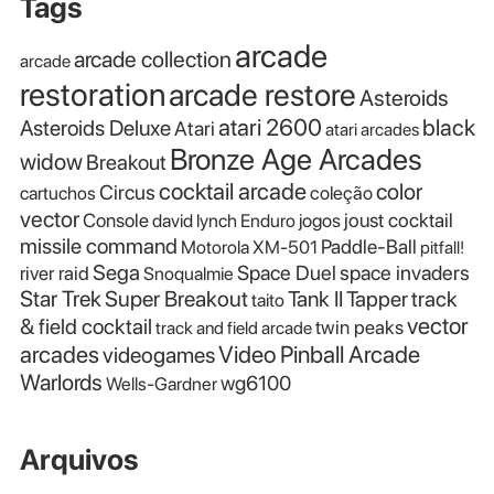
Tags
arcade
arcade collection
arcade
restoration
arcade restore
Asteroids
atari 2600
black
Asteroids Deluxe
Atari
atari arcades
Bronze Age Arcades
widow
Breakout
cocktail arcade
color
Circus
cartuchos
coleção
vector
Console
joust cocktail
david lynch
Enduro
jogos
missile command
Paddle-Ball
Motorola XM-501
pitfall!
Sega
Space Duel
space invaders
river raid
Snoqualmie
Star Trek
Super Breakout
Tank II
Tapper
track
taito
vector
& field cocktail
twin peaks
track and field arcade
Video Pinball Arcade
arcades
videogames
Warlords
wg6100
Wells-Gardner
Arquivos