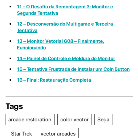
11 – O Desafio da Remontagem 3: Monitor e
Segunda Tentativa
12 – Desconversão do Multigame e Terceira
Tentativa
13 – Monitor Vetorial G08 – Finalmente,
Funcionando
14 – Painel de Controle e Moldura do Monitor
15 – Tentativa Frustrada de Instalar um Coin Button
16 – Final: Restauração Completa
Tags
arcade restoration
color vector
Sega
Star Trek
vector arcades