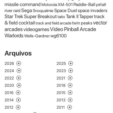
missile command
Paddle-Ball
Motorola XM-501
pitfall!
Sega
Space Duel
space invaders
river raid
Snoqualmie
Star Trek
Super Breakout
Tank II
Tapper
track
taito
vector
& field cocktail
twin peaks
track and field arcade
Video Pinball Arcade
arcades
videogames
Warlords
wg6100
Wells-Gardner
Arquivos
2026
2025
2024
2023
2022
2021
2020
2018
2016
2015
2014
2013
2012
2011