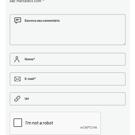
são marcados com
*
Escreva seu comentário
Nome
*
E-mail
*
Url