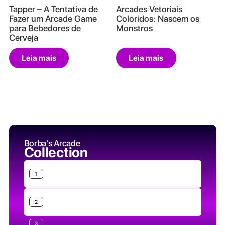
Tapper – A Tentativa de
Arcades Vetoriais
Fazer um Arcade Game
Coloridos: Nascem os
para Bebedores de
Monstros
Cerveja
Leia mais
Leia mais
Borba's Arcade
Collection
1
2
3