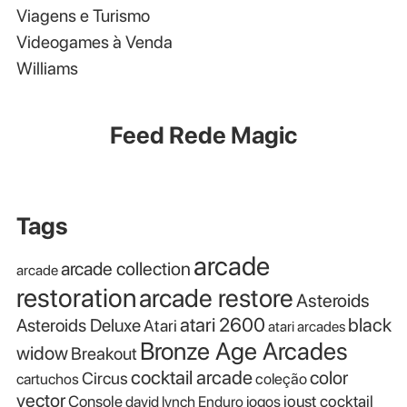
Viagens e Turismo
Videogames à Venda
Williams
Feed Rede Magic
Tags
arcade
arcade collection
arcade
restoration
arcade restore
Asteroids
atari 2600
black
Asteroids Deluxe
Atari
atari arcades
Bronze Age Arcades
widow
Breakout
cocktail arcade
color
Circus
cartuchos
coleção
vector
Console
joust cocktail
david lynch
Enduro
jogos