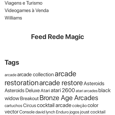
Viagens e Turismo
Videogames à Venda
Williams
Feed Rede Magic
Tags
arcade
arcade collection
arcade
restoration
arcade restore
Asteroids
atari 2600
black
Asteroids Deluxe
Atari
atari arcades
Bronze Age Arcades
widow
Breakout
cocktail arcade
color
Circus
cartuchos
coleção
vector
Console
joust cocktail
david lynch
Enduro
jogos