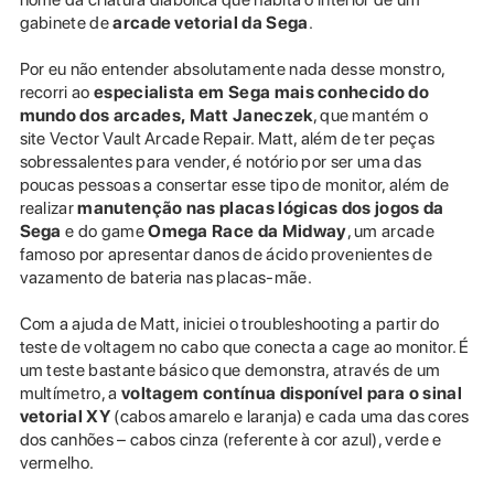
gabinete de
arcade vetorial da Sega
.
Por eu não entender absolutamente nada desse monstro,
recorri ao
especialista em Sega mais conhecido do
mundo dos arcades,
Matt Janeczek
, que mantém o
site Vector Vault Arcade Repair. Matt, além de ter peças
sobressalentes para vender, é notório por ser uma das
poucas pessoas a consertar esse tipo de monitor, além de
realizar
manutenção nas placas lógicas dos jogos da
Sega
e do game
Omega Race da Midway
, um arcade
famoso por apresentar danos de ácido provenientes de
vazamento de bateria nas placas-mãe.
Com a ajuda de Matt, iniciei o troubleshooting a partir do
teste de voltagem no cabo que conecta a cage ao monitor. É
um teste bastante básico que demonstra, através de um
multímetro, a
voltagem contínua disponível para o sinal
vetorial XY
(cabos amarelo e laranja) e cada uma das cores
dos canhões – cabos cinza (referente à cor azul), verde e
vermelho.