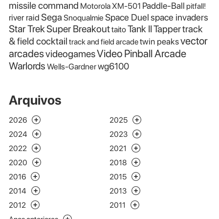
missile command
Paddle-Ball
Motorola XM-501
pitfall!
Sega
Space Duel
space invaders
river raid
Snoqualmie
Star Trek
Super Breakout
Tank II
Tapper
track
taito
vector
& field cocktail
twin peaks
track and field arcade
Video Pinball Arcade
arcades
videogames
Warlords
wg6100
Wells-Gardner
Arquivos
2026
2025
2024
2023
2022
2021
2020
2018
2016
2015
2014
2013
2012
2011