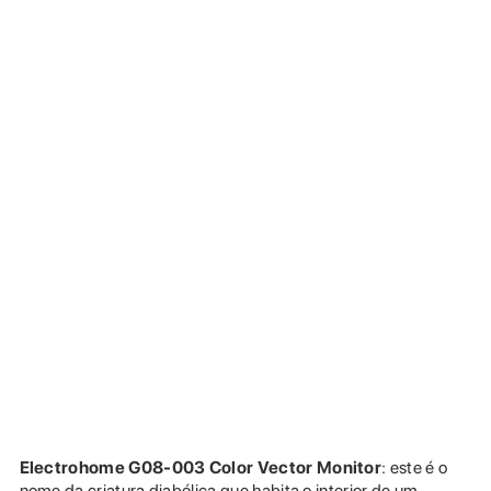
Electrohome G08-003 Color Vector Monitor
: este é o
nome da criatura diabólica que habita o interior de um