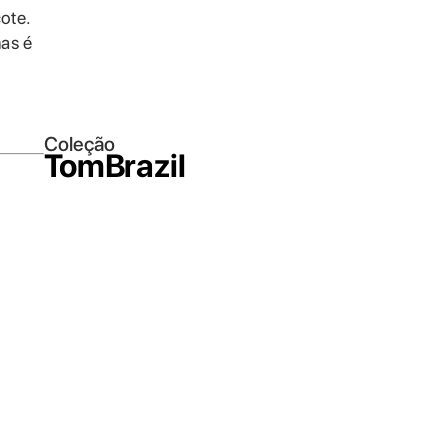
ote.
as é
Coleção
TomBrazil