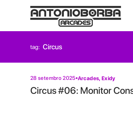
Circus
tag:
28 setembro 2025
Arcades
,
Exidy
Circus #06: Monitor Con