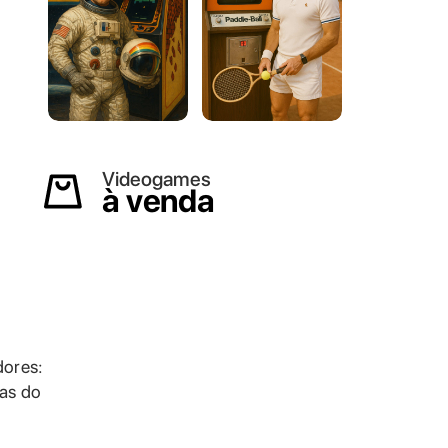
Videogames
à venda
dores:
das do