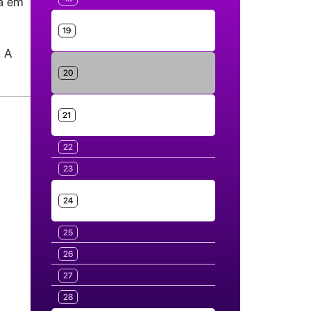
da em
19
. A
20
21
22
23
24
25
26
27
28