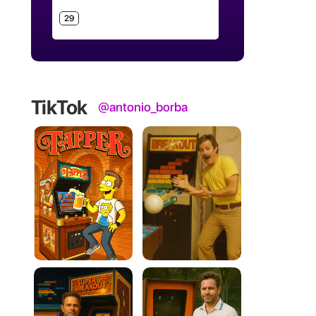
29
TikTok
@antonio_borba