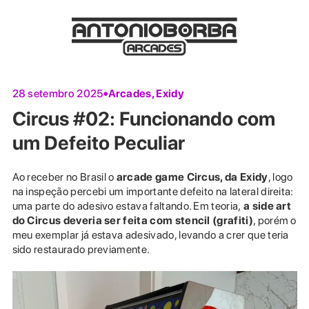
Arcades
,
Exidy
28 setembro 2025
Circus #02: Funcionando com
um Defeito Peculiar
Ao receber
no Brasil o
arcade game Circus, da Exidy
, logo
na inspeção percebi um importante defeito na lateral direita:
uma parte do adesivo estava faltando. Em teoria,
a side art
do Circus deveria ser feita com stencil (grafiti)
, porém o
meu exemplar já estava adesivado, levando a crer que teria
sido restaurado previamente.