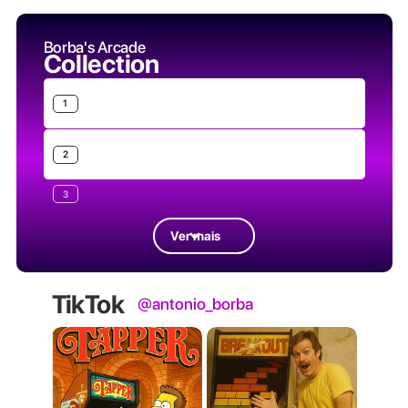
Borba's Arcade
Collection
1
2
3
Ver mais
TikTok
@antonio_borba