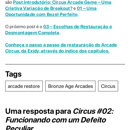
são
Post Introdutório: Circus Arcade Game – Uma
Criativa Variação de Breakout?
e
01 – Uma
Oportunidade com Bezel Perfeito
.
O próximo post é o
03 – Escolhas de Restauração e
Desmontagem Completa
.
Conheça o passo a passo da restauração do Arcade
Circus, da Exidy, através do índice dos capítulos.
Tags
arcade restore
Bronze Age Arcades
Circus
Uma resposta para
Circus #02:
Funcionando com um Defeito
Peculiar