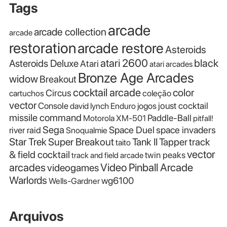
Tags
arcade
arcade collection
arcade
restoration
arcade restore
Asteroids
atari 2600
black
Asteroids Deluxe
Atari
atari arcades
Bronze Age Arcades
widow
Breakout
cocktail arcade
color
Circus
cartuchos
coleção
vector
Console
joust cocktail
david lynch
Enduro
jogos
missile command
Paddle-Ball
Motorola XM-501
pitfall!
Sega
Space Duel
space invaders
river raid
Snoqualmie
Star Trek
Super Breakout
Tank II
Tapper
track
taito
vector
& field cocktail
twin peaks
track and field arcade
Video Pinball Arcade
arcades
videogames
Warlords
wg6100
Wells-Gardner
Arquivos