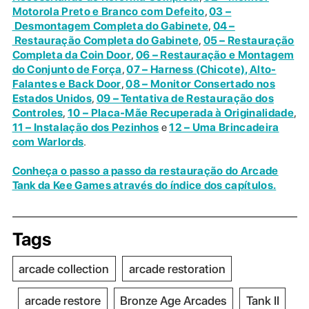
Motorola Preto e Branco com Defeito
,
03 –
Desmontagem Completa do Gabinete
,
04 –
Restauração Completa do Gabinete
,
05 – Restauração
Completa da Coin Door
,
06 – Restauração e Montagem
do Conjunto de Força
,
07 – Harness (Chicote), Alto-
Falantes e Back Door
,
08 – Monitor Consertado nos
Estados Unidos
,
09 – Tentativa de Restauração dos
Controles
,
10 – Placa-Mãe Recuperada à Originalidade
,
11 – Instalação dos Pezinhos
e
12 – Uma Brincadeira
com Warlords
.
Conheça o passo a passo da restauração do Arcade
Tank da Kee Games através do índice dos capítulos.
Tags
arcade collection
arcade restoration
arcade restore
Bronze Age Arcades
Tank II