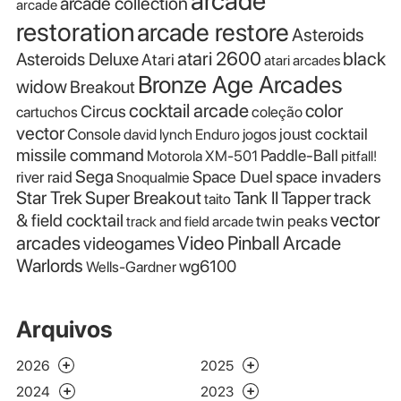
arcade
arcade collection
arcade
restoration
arcade restore
Asteroids
atari 2600
black
Asteroids Deluxe
Atari
atari arcades
Bronze Age Arcades
widow
Breakout
cocktail arcade
color
Circus
cartuchos
coleção
vector
Console
joust cocktail
david lynch
Enduro
jogos
missile command
Paddle-Ball
Motorola XM-501
pitfall!
Sega
Space Duel
space invaders
river raid
Snoqualmie
Star Trek
Super Breakout
Tank II
Tapper
track
taito
vector
& field cocktail
twin peaks
track and field arcade
Video Pinball Arcade
arcades
videogames
Warlords
wg6100
Wells-Gardner
Arquivos
2026
2025
2024
2023