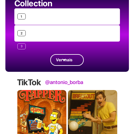
Collection
1
2
3
Ver mais
TikTok
@antonio_borba