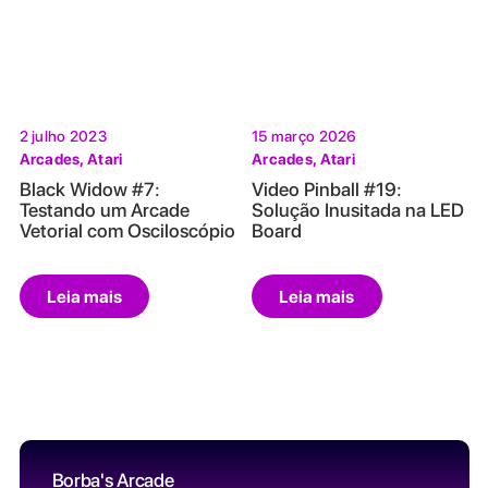
2 julho 2023
15 março 2026
Arcades
,
Atari
Arcades
,
Atari
Black Widow #7:
Video Pinball #19:
Testando um Arcade
Solução Inusitada na LED
Vetorial com Osciloscópio
Board
Leia mais
Leia mais
Borba's Arcade