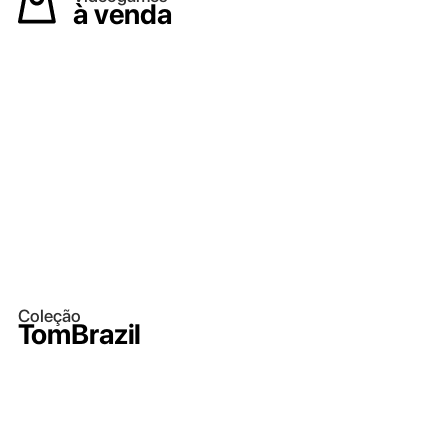
à venda
Coleção
TomBrazil