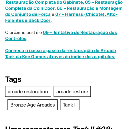
Restauração Completa do Gabinete
,
05 – Restauração
Completa da Coin Door
,
06 – Restauração e Montagem
do Conjunto de Força
e
07 – Harness (Chicote), Alto-
Falantes e Back Door
.
O próximo post é o
09 – Tentativa de Restauração dos
Controles
.
Conheça o passo a passo da restauração do Arcade
Tank da Kee Games através do índice dos capítulos.
Tags
arcade restoration
arcade restore
Bronze Age Arcades
Tank II