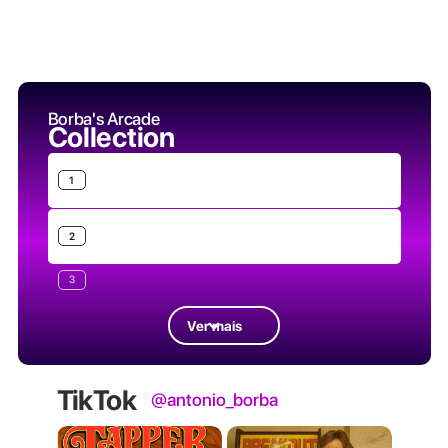
Borba's Arcade
Collection
1
2
3
Ver mais
TikTok
@antonio_borba