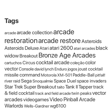
Tags
arcade
arcade collection
arcade
restoration
arcade restore
Asteroids
atari 2600
black
Asteroids Deluxe
Atari
atari arcades
Bronze Age Arcades
widow
Breakout
cocktail arcade
color
Circus
cartuchos
coleção
vector
Console
joust cocktail
david lynch
Enduro
jogos
missile command
Paddle-Ball
Motorola XM-501
pitfall!
Sega
Space Duel
space invaders
river raid
Snoqualmie
Star Trek
Super Breakout
Tank II
Tapper
track
taito
vector
& field cocktail
twin peaks
track and field arcade
Video Pinball Arcade
arcades
videogames
Warlords
wg6100
Wells-Gardner