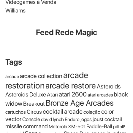
Videogames à Venda
Williams
Feed Rede Magic
Tags
arcade
arcade collection
arcade
restoration
arcade restore
Asteroids
atari 2600
black
Asteroids Deluxe
Atari
atari arcades
Bronze Age Arcades
widow
Breakout
cocktail arcade
color
Circus
cartuchos
coleção
vector
Console
joust cocktail
david lynch
Enduro
jogos
missile command
Paddle-Ball
Motorola XM-501
pitfall!