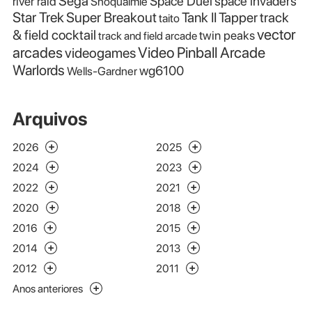
Sega
Space Duel
space invaders
river raid
Snoqualmie
Star Trek
Super Breakout
Tank II
Tapper
track
taito
vector
& field cocktail
twin peaks
track and field arcade
Video Pinball Arcade
arcades
videogames
Warlords
wg6100
Wells-Gardner
Arquivos
2026
2025
2024
2023
2022
2021
2020
2018
2016
2015
2014
2013
2012
2011
Anos anteriores