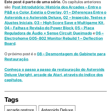
Este post é parte de uma série.
Os capítulos anteriores
são:
Post Introdutório: História dos Arcades – Entre o
P&B e o Color, Existia o Overlay
,
01 – Diferenças Entre o
Asteroids e o Asteroids Deluxe
,
02 – Inspeção, Testes e
Ajustes Iniciais
,
03 – High Score Save e Multigame Kit
,
04 – Falhas e Revisão do Power Block
,
05 – Placa
Reguladora de Áudio × Sense Circuit Queimado
e
06 –
Electrohome G05-802 Monitor Rebuild 1 – Deflection
Board
.
O próximo post é o
08 – Desmontagem do Gabinete para
Restauração
.
Conheça o passo a passo da restauração do Asteroids
Deluxe Upright, arcade da Atari, através do índice dos
capítulos.
Tags
arcade restore
Asteroids Deluxe