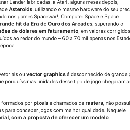
r Lander fabricadas, a Atari, alguns meses depois,
cade
Asteroids
, utilizando o mesmo hardware do seu prec
eado nos games Spacewar!, Computer Space e Space
 grande hit da Era de Ouro dos Arcades
, superando o
lhões de dólares em faturamento
, em valores corrigidos
buídos ao redor do mundo – 60 a 70 mil apenas nos Estad
 época.
vetoriais ou
vector graphics
é desconhecido de grande 
 que pouquíssimas unidades desse tipo de jogo chegaram a
, formados por
pixels
e chamados de
rasters
, não possu
ias para conceber jogos com melhor qualidade. Naquele
orial, com a proposta de oferecer um modelo