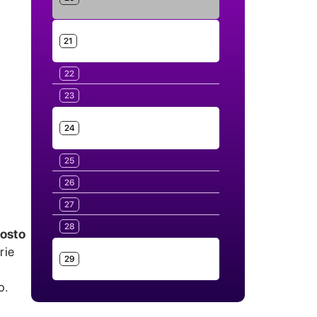
21
22
23
24
25
26
27
28
osto
rie
29
o.