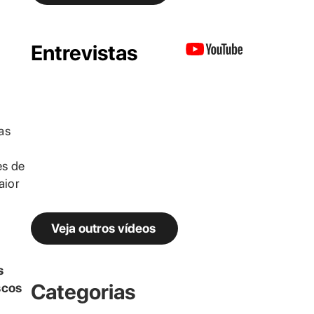
Entrevistas
as
es de
ior
Veja outros vídeos
s
Categorias
scos