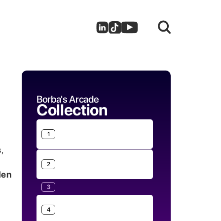
Borba's Arcade
Collection
1
,
2
den
3
4