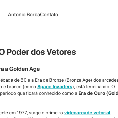
Antonio Borba
Contato
 O Poder dos Vetores
ra a Golden Age
década de 80 e a Era de Bronze (Bronze Age) dos arcades
eto e branco (como
Space Invaders
), está terminando. O
 período que ficará conhecido como a
Era de Ouro (Gol
nte em 1977, surge o primeiro
videoarcade vetorial
,