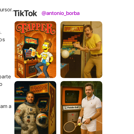
ursor.
TikTok
@antonio_borba
.
os
parte
o
íam a