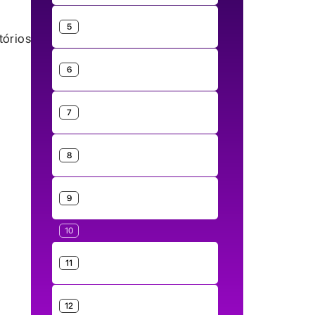
5
tórios
o
6
7
8
9
10
11
12