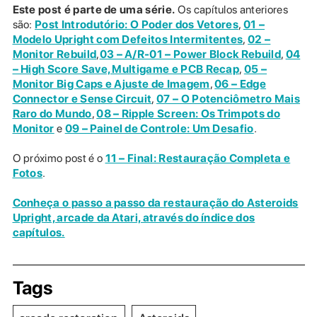
Este post é parte de uma série.
Os capítulos anteriores
são:
Post Introdutório: O Poder dos Vetores
,
01 –
Modelo Upright com Defeitos Intermitentes
,
02 –
Monitor Rebuild
,
03 – A/R-01 – Power Block Rebuild
,
04
– High Score Save, Multigame e PCB Recap
,
05 –
Monitor Big Caps e Ajuste de Imagem
,
06 – Edge
Connector e Sense Circuit
,
07 – O Potenciômetro Mais
Raro do Mundo
,
08 – Ripple Screen: Os Trimpots do
Monitor
e
09 – Painel de Controle: Um Desafio
.
O próximo post é o
11 – Final: Restauração Completa e
Fotos
.
Conheça o passo a passo da restauração do Asteroids
Upright, arcade da Atari, através do índice dos
capítulos.
Tags