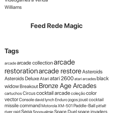
Williams
Feed Rede Magic
Tags
arcade
arcade collection
arcade
restoration
arcade restore
Asteroids
atari 2600
black
Asteroids Deluxe
Atari
atari arcades
Bronze Age Arcades
widow
Breakout
cocktail arcade
color
Circus
cartuchos
coleção
vector
Console
joust cocktail
david lynch
Enduro
jogos
missile command
Paddle-Ball
Motorola XM-501
pitfall!
Sega
Space Duel
space invaders
river raid
Snoqualmie