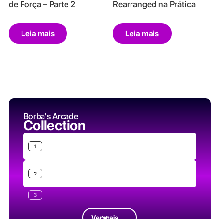
de Força – Parte 2
Rearranged na Prática
Leia mais
Leia mais
Borba's Arcade
Collection
1
2
3
Ver mais