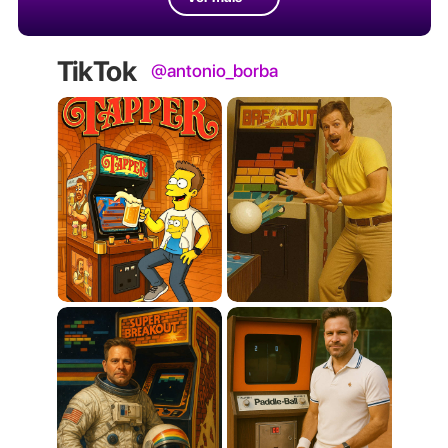
TikTok
@antonio_borba