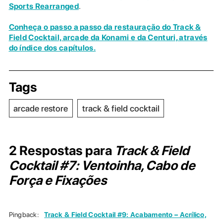
Sports Rearranged
.
Conheça o passo a passo da restauração do Track &
Field Cocktail, arcade da Konami e da Centuri, através
do índice dos capítulos.
Tags
arcade restore
track & field cocktail
2 Respostas para
Track & Field
Cocktail #7: Ventoinha, Cabo de
Força e Fixações
Pingback:
Track & Field Cocktail #9: Acabamento – Acrílico,