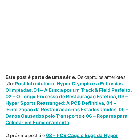
Este post é parte de uma série.
Os capítulos anteriores
são:
Post Introdutório: Hyper Olympic e a Febre das
Olimpíadas
,
01 – A Busca por um Track & Field Perfeito
,
02 – O Longo Processo de Restauração Estética
,
03 –
Hyper Sports Rearranged: A PCB Definitiva
,
04 –
Finalização da Restauração nos Estados Unidos
,
05 –
Danos Causados pelo Transporte
e
06 ­– Reparos para
Colocar em Funcionamento
.
O próximo post é o
08 – PCB Cage e Bugs da Hyper