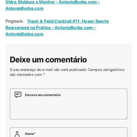
Vidro, Moldura e Monitor - AntonioBorba.com -
AntonioBorba.com
Pingback:
Track & Field Cocktail #11: Hyper Sports
Rearranged na Prática - AntonioBorba.com -
AntonioBorba.com
Deixe um comentário
O seu endereço de e-mail não será publicado.
Campos obrigatórios
são marcados com
*
Escreva seu comentário
Nome
*