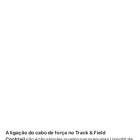
A ligação do cabo de força no Track & Field
Cocktail
não é tão simples quanto nas máquinas Upright da