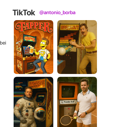
TikTok
@antonio_borba
bei