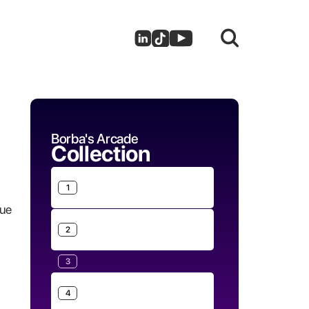
Borba's Arcade
Collection
1
que
2
3
4