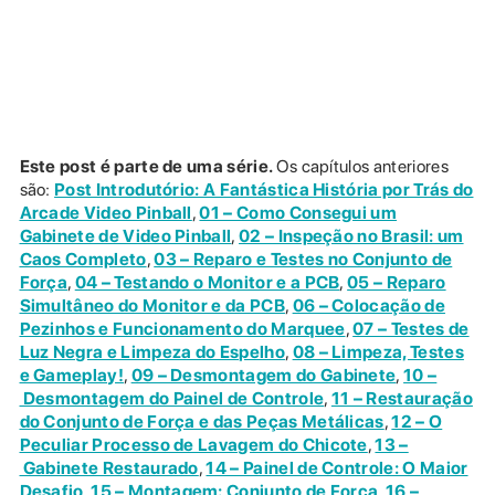
Este post é parte de uma série.
Os capítulos anteriores
são:
Post Introdutório: A Fantástica História por Trás do
Arcade Video Pinball
,
01 – Como Consegui um
Gabinete de Video Pinball
,
02 – Inspeção no Brasil: um
Caos Completo
,
03 – Reparo e Testes no Conjunto de
Força
,
04 – Testando o Monitor e a PCB
,
05 – Reparo
Simultâneo do Monitor e da PCB
,
06 – Colocação de
Pezinhos e Funcionamento do Marquee
,
07 – Testes de
Luz Negra e Limpeza do Espelho
,
08 – Limpeza, Testes
e Gameplay!
,
09 – Desmontagem do Gabinete
,
10 –
Desmontagem do Painel de Controle
,
11 – Restauração
do Conjunto de Força e das Peças Metálicas
,
12 – O
Peculiar Processo de Lavagem do Chicote
,
13 –
Gabinete Restaurado
,
14 – Painel de Controle: O Maior
Desafio
,
15 – Montagem: Conjunto de Força
,
16 –