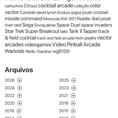
cocktail arcade
color
Circus
cartuchos
coleção
vector
Console
joust cocktail
david lynch
Enduro
jogos
missile command
Paddle-Ball
Motorola XM-501
pitfall!
Sega
Space Duel
space invaders
river raid
Snoqualmie
Star Trek
Super Breakout
Tank II
Tapper
track
taito
vector
& field cocktail
twin peaks
track and field arcade
Video Pinball Arcade
arcades
videogames
Warlords
wg6100
Wells-Gardner
Arquivos
2026
2025
2024
2023
2022
2021
2020
2018
2016
2015