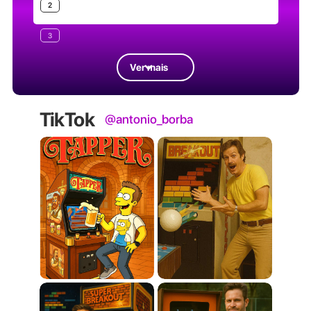
2
3
Ver mais
TikTok
@antonio_borba