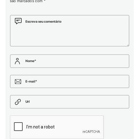
são marcados com
*
Escreva seu comentário
Nome
*
E-mail
*
Url