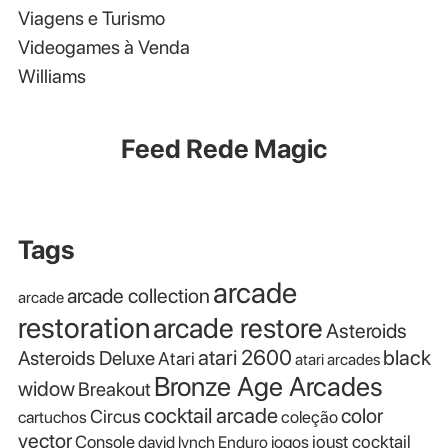
Viagens e Turismo
Videogames à Venda
Williams
Feed Rede Magic
Tags
arcade
arcade collection
arcade
restoration
arcade restore
Asteroids
atari 2600
black
Asteroids Deluxe
Atari
atari arcades
Bronze Age Arcades
widow
Breakout
cocktail arcade
color
Circus
cartuchos
coleção
vector
Console
joust cocktail
david lynch
Enduro
jogos