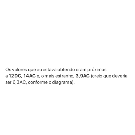
Os valores que eu estava obtendo eram próximos
a
12DC
,
14AC
e, o mais estranho,
3,9AC
(creio que deveria
ser 6,3AC, conforme o diagrama).