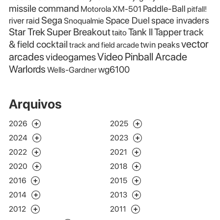
missile command
Paddle-Ball
Motorola XM-501
pitfall!
Sega
Space Duel
space invaders
river raid
Snoqualmie
Star Trek
Super Breakout
Tank II
Tapper
track
taito
vector
& field cocktail
twin peaks
track and field arcade
Video Pinball Arcade
arcades
videogames
Warlords
wg6100
Wells-Gardner
Arquivos
2026
2025
2024
2023
2022
2021
2020
2018
2016
2015
2014
2013
2012
2011