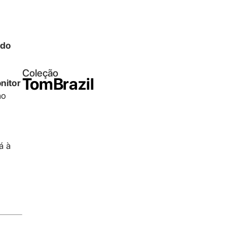
 do
Coleção
TomBrazil
nitor
ao
á à