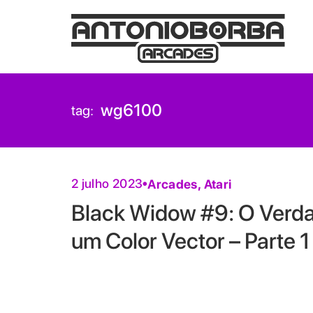
wg6100
tag:
2 julho 2023
Arcades
,
Atari
Black Widow #9: O Verda
um Color Vector – Parte 1