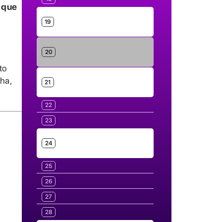
 que
19
20
to
lha,
21
22
23
24
25
26
27
28