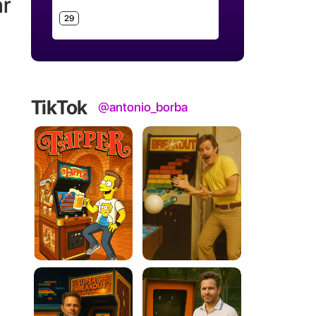
ar
29
TikTok
@antonio_borba