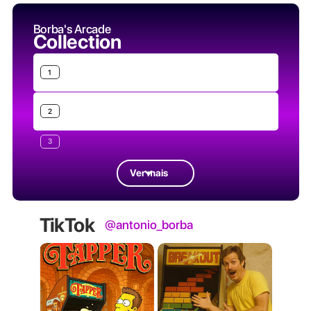
Borba's Arcade
Collection
1
2
3
Ver mais
TikTok
@antonio_borba