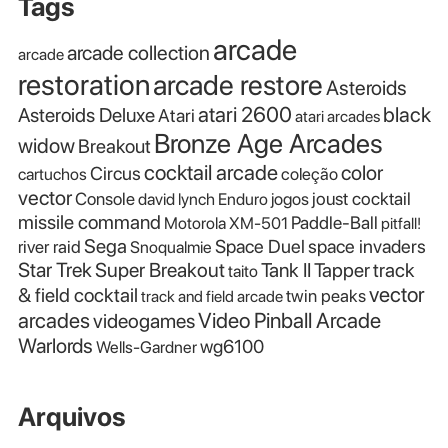
Tags
arcade
arcade collection
arcade
restoration
arcade restore
Asteroids
atari 2600
black
Asteroids Deluxe
Atari
atari arcades
Bronze Age Arcades
widow
Breakout
cocktail arcade
color
Circus
cartuchos
coleção
vector
Console
joust cocktail
david lynch
Enduro
jogos
missile command
Paddle-Ball
Motorola XM-501
pitfall!
Sega
Space Duel
space invaders
river raid
Snoqualmie
Star Trek
Super Breakout
Tank II
Tapper
track
taito
vector
& field cocktail
twin peaks
track and field arcade
Video Pinball Arcade
arcades
videogames
Warlords
wg6100
Wells-Gardner
Arquivos