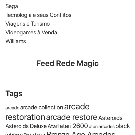
Sega
Tecnologia e seus Conflitos
Viagens e Turismo
Videogames à Venda
Williams
Feed Rede Magic
Tags
arcade
arcade collection
arcade
restoration
arcade restore
Asteroids
atari 2600
black
Asteroids Deluxe
Atari
atari arcades
Bronze Age Arcades