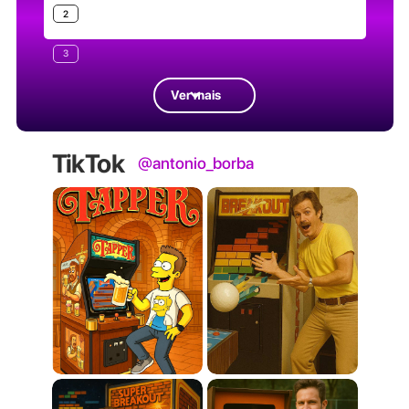
2
3
Ver mais
TikTok
@antonio_borba