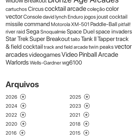
widow
Breakout
cocktail arcade
color
Circus
cartuchos
coleção
vector
Console
joust cocktail
david lynch
Enduro
jogos
missile command
Paddle-Ball
Motorola XM-501
pitfall!
Sega
Space Duel
space invaders
river raid
Snoqualmie
Star Trek
Super Breakout
Tank II
Tapper
track
taito
vector
& field cocktail
twin peaks
track and field arcade
Video Pinball Arcade
arcades
videogames
Warlords
wg6100
Wells-Gardner
Arquivos
2026
2025
2024
2023
2022
2021
2020
2018
2016
2015