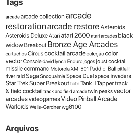
Tags
arcade
arcade collection
arcade
restoration
arcade restore
Asteroids
atari 2600
black
Asteroids Deluxe
Atari
atari arcades
Bronze Age Arcades
widow
Breakout
cocktail arcade
color
Circus
cartuchos
coleção
vector
Console
joust cocktail
david lynch
Enduro
jogos
missile command
Paddle-Ball
Motorola XM-501
pitfall!
Sega
Space Duel
space invaders
river raid
Snoqualmie
Star Trek
Super Breakout
Tank II
Tapper
track
taito
vector
& field cocktail
twin peaks
track and field arcade
Video Pinball Arcade
arcades
videogames
Warlords
wg6100
Wells-Gardner
Arquivos