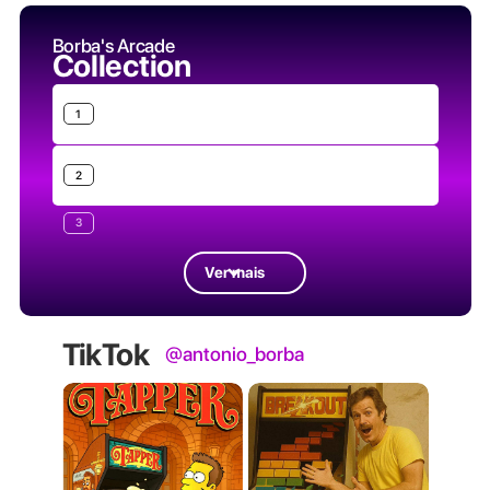
Borba's Arcade
Collection
1
2
3
Ver mais
TikTok
@antonio_borba