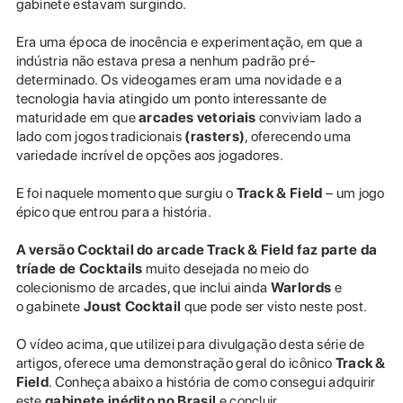
gabinete estavam surgindo.
Era uma época de inocência e experimentação, em que a
indústria não estava presa a nenhum padrão pré-
determinado. Os videogames eram uma novidade e a
tecnologia havia atingido um ponto interessante de
maturidade em que
arcades vetoriais
conviviam lado a
lado com jogos tradicionais
(rasters)
, oferecendo uma
variedade incrível de opções aos jogadores.
E foi naquele momento que surgiu o
Track & Field
– um jogo
épico que entrou para a história.
A versão Cocktail do arcade Track & Field faz parte da
tríade de Cocktails
muito desejada no meio do
colecionismo de arcades, que inclui ainda
Warlords
e
o gabinete
Joust Cocktail
que pode ser visto neste post.
O vídeo acima, que utilizei para divulgação desta série de
artigos, oferece uma demonstração geral do icônico
Track &
Field
. Conheça abaixo a história de como consegui adquirir
este
gabinete inédito no Brasil
e concluir