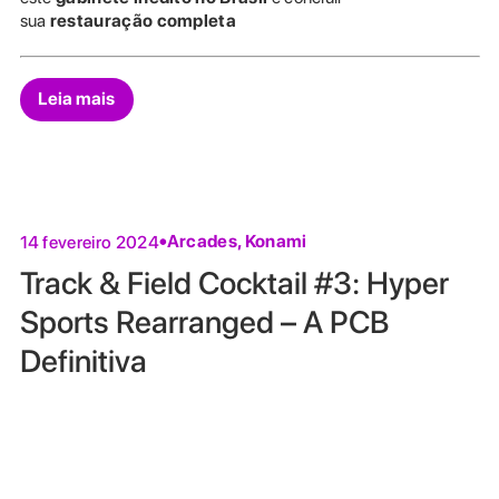
sua
restauração completa
Leia mais
Arcades
,
Konami
14 fevereiro 2024
Track & Field Cocktail #3: Hyper
Sports Rearranged – A PCB
Definitiva