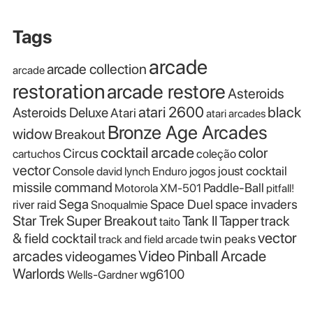
Tags
arcade
arcade collection
arcade
restoration
arcade restore
Asteroids
atari 2600
black
Asteroids Deluxe
Atari
atari arcades
Bronze Age Arcades
widow
Breakout
cocktail arcade
color
Circus
cartuchos
coleção
vector
Console
joust cocktail
david lynch
Enduro
jogos
missile command
Paddle-Ball
Motorola XM-501
pitfall!
Sega
Space Duel
space invaders
river raid
Snoqualmie
Star Trek
Super Breakout
Tank II
Tapper
track
taito
vector
& field cocktail
twin peaks
track and field arcade
Video Pinball Arcade
arcades
videogames
Warlords
wg6100
Wells-Gardner