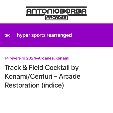
hyper sports rearranged
tag:
Arcades
,
Konami
14 fevereiro 2024
Track & Field Cocktail by
Konami/Centuri – Arcade
Restoration (índice)