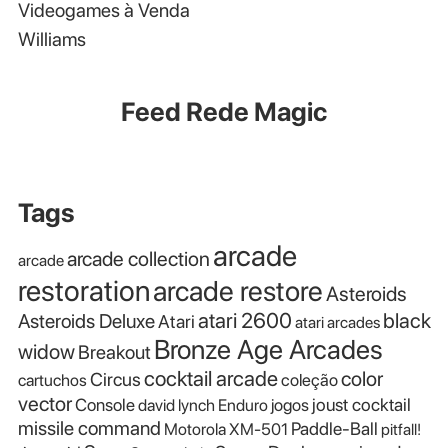
Videogames à Venda
Williams
Feed Rede Magic
Tags
arcade
arcade collection
arcade
restoration
arcade restore
Asteroids
atari 2600
black
Asteroids Deluxe
Atari
atari arcades
Bronze Age Arcades
widow
Breakout
cocktail arcade
color
Circus
cartuchos
coleção
vector
Console
joust cocktail
david lynch
Enduro
jogos
missile command
Paddle-Ball
Motorola XM-501
pitfall!