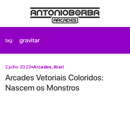
gravitar
tag:
Arcades
,
Atari
2 julho 2023
Arcades Vetoriais Coloridos:
Nascem os Monstros