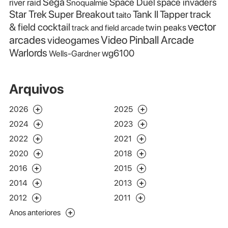
Sega
Space Duel
space invaders
river raid
Snoqualmie
Star Trek
Super Breakout
Tank II
Tapper
track
taito
vector
& field cocktail
twin peaks
track and field arcade
Video Pinball Arcade
arcades
videogames
Warlords
wg6100
Wells-Gardner
Arquivos
2026
2025
2024
2023
2022
2021
2020
2018
2016
2015
2014
2013
2012
2011
Anos anteriores