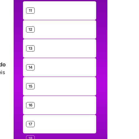
11
12
13
ndo
14
is
15
16
17
18