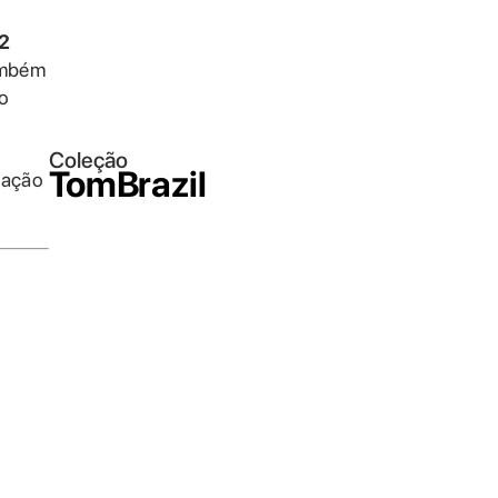
2
Também
io
Coleção
TomBrazil
igação