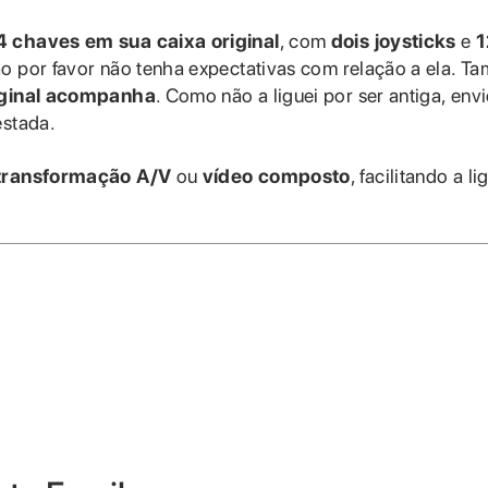
4 chaves em sua caixa original
, com
dois joysticks
e
1
ão por favor não tenha expectativas com relação a ela. 
iginal acompanha
. Como não a liguei por ser antiga, env
estada.
transformação A/V
ou
vídeo composto
, facilitando a l