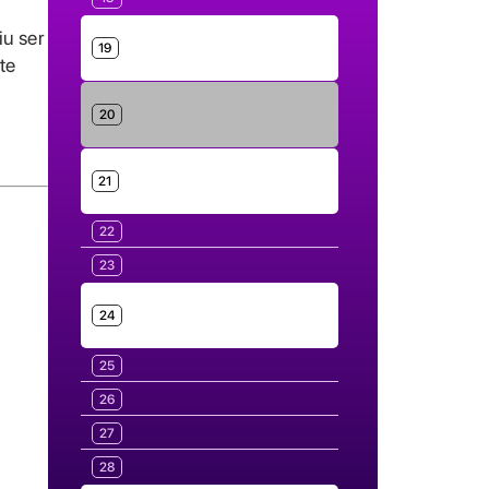
iu ser
19
te
20
21
22
23
24
25
26
27
28