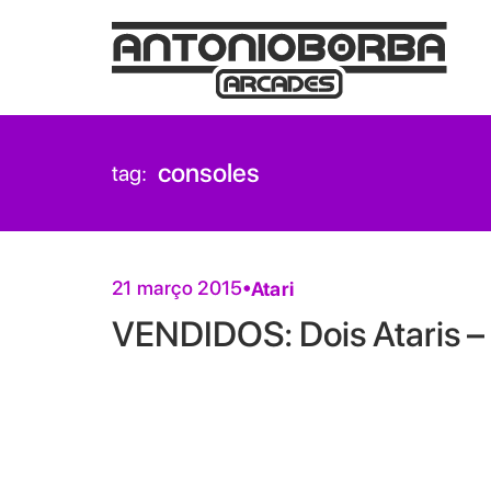
consoles
tag:
21 março 2015
Atari
VENDIDOS: Dois Ataris –