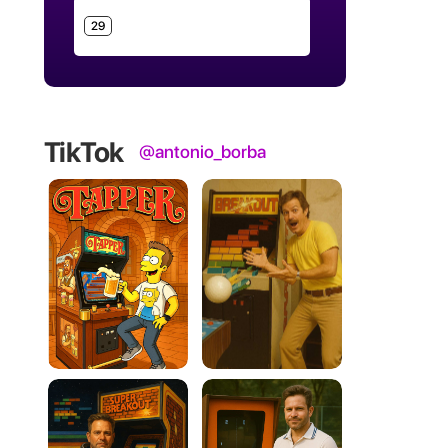
29
TikTok
@antonio_borba