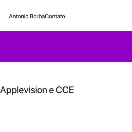
Antonio Borba
Contato
 Applevision e CCE