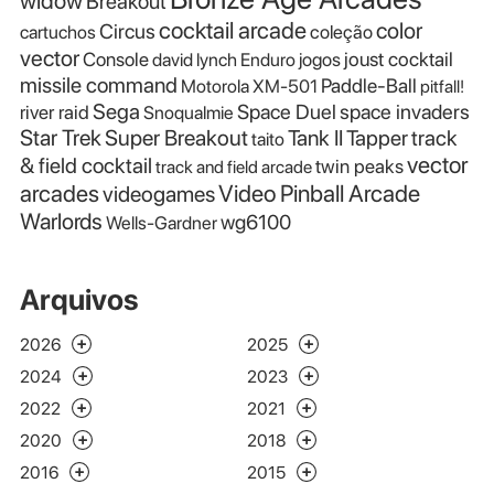
widow
Breakout
cocktail arcade
color
Circus
cartuchos
coleção
vector
Console
joust cocktail
david lynch
Enduro
jogos
missile command
Paddle-Ball
Motorola XM-501
pitfall!
Sega
Space Duel
space invaders
river raid
Snoqualmie
Star Trek
Super Breakout
Tank II
Tapper
track
taito
vector
& field cocktail
twin peaks
track and field arcade
Video Pinball Arcade
arcades
videogames
Warlords
wg6100
Wells-Gardner
Arquivos
2026
2025
2024
2023
2022
2021
2020
2018
2016
2015