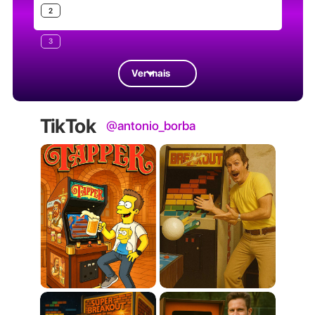
2
3
Ver mais
TikTok
@antonio_borba