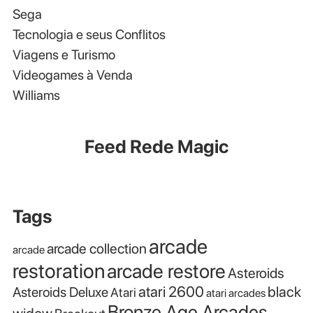
Sega
Tecnologia e seus Conflitos
Viagens e Turismo
Videogames à Venda
Williams
Feed Rede Magic
Tags
arcade
arcade collection
arcade
restoration
arcade restore
Asteroids
atari 2600
black
Asteroids Deluxe
Atari
atari arcades
Bronze Age Arcades