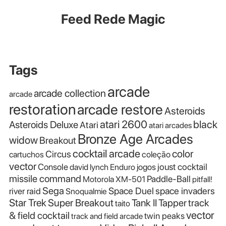
Feed Rede Magic
Tags
arcade
arcade collection
arcade
restoration
arcade restore
Asteroids
atari 2600
black
Asteroids Deluxe
Atari
atari arcades
Bronze Age Arcades
widow
Breakout
cocktail arcade
color
Circus
cartuchos
coleção
vector
Console
joust cocktail
david lynch
Enduro
jogos
missile command
Paddle-Ball
Motorola XM-501
pitfall!
Sega
Space Duel
space invaders
river raid
Snoqualmie
Star Trek
Super Breakout
Tank II
Tapper
track
taito
vector
& field cocktail
twin peaks
track and field arcade