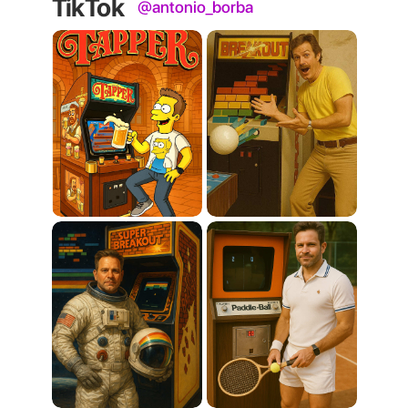
TikTok
@antonio_borba