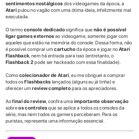
sentimentos nostálgicos
dos videogames da época, a
Atari
pulou no vagão com uma ótima ideia, infelizmente mal
executada.
O termo
console dedicado
significa que
não é possível
ligar games externos
ao videogame, somente jogar com
aqueles que estão na memória do console. Dessa forma, não
é possível comprar um
cartucho
da época e jogar no
Atari
Flashback
, nem há entrada para isso (entretanto, o
Flashback 2
pode ser hackeado com essa finalidade).
Como
colecionador de Atari
, eu me obriguei a comprar
todos os
Flashbacks
lançados (alguns eu já tinha) e
oferecer um
review completo
para os apreciadores.
Ao
final do review
, confira uma
importante observação
sobre
os controles
que se aplica a todos os consoles da
série, mas nem todos os gamers perceberam. Para os
puristas, representa uma informação essencial.