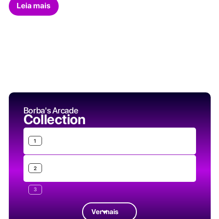
Leia mais
Borba's Arcade
Collection
1
2
3
Ver mais