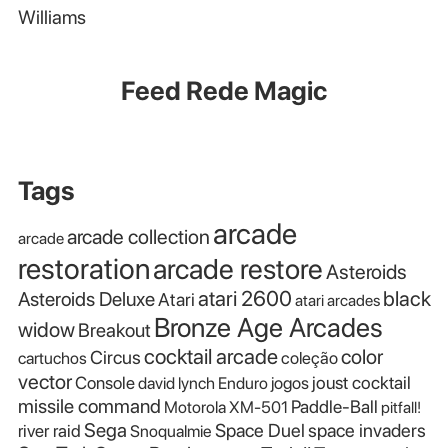
Williams
Feed Rede Magic
Tags
arcade
arcade collection
arcade
restoration
arcade restore
Asteroids
atari 2600
black
Asteroids Deluxe
Atari
atari arcades
Bronze Age Arcades
widow
Breakout
cocktail arcade
color
Circus
cartuchos
coleção
vector
Console
joust cocktail
david lynch
Enduro
jogos
missile command
Paddle-Ball
Motorola XM-501
pitfall!
Sega
Space Duel
space invaders
river raid
Snoqualmie