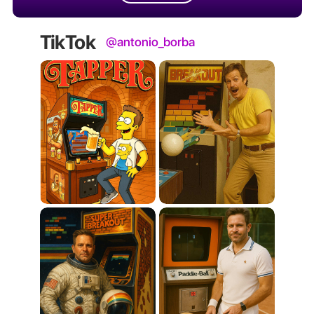
TikTok
@antonio_borba