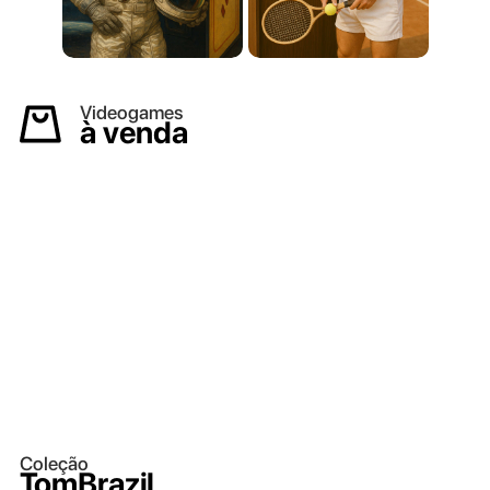
Videogames
à venda
Coleção
TomBrazil