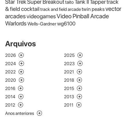
Star Trek
Super Breakout
Tank II
Tapper
track
taito
vector
& field cocktail
twin peaks
track and field arcade
Video Pinball Arcade
arcades
videogames
Warlords
wg6100
Wells-Gardner
Arquivos
2026
2025
2024
2023
2022
2021
2020
2018
2016
2015
2014
2013
2012
2011
Anos anteriores