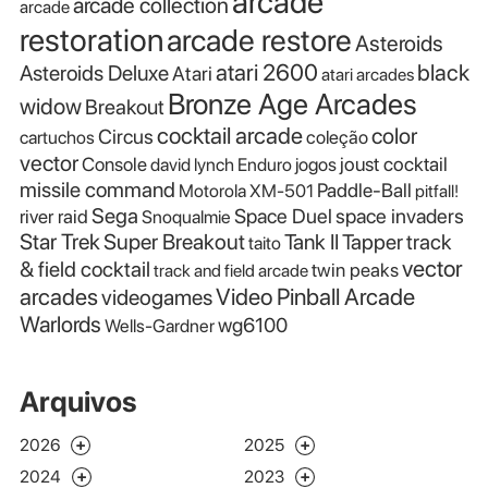
arcade
arcade collection
arcade
restoration
arcade restore
Asteroids
atari 2600
black
Asteroids Deluxe
Atari
atari arcades
Bronze Age Arcades
widow
Breakout
cocktail arcade
color
Circus
cartuchos
coleção
vector
Console
joust cocktail
david lynch
Enduro
jogos
missile command
Paddle-Ball
Motorola XM-501
pitfall!
Sega
Space Duel
space invaders
river raid
Snoqualmie
Star Trek
Super Breakout
Tank II
Tapper
track
taito
vector
& field cocktail
twin peaks
track and field arcade
Video Pinball Arcade
arcades
videogames
Warlords
wg6100
Wells-Gardner
Arquivos
2026
2025
2024
2023