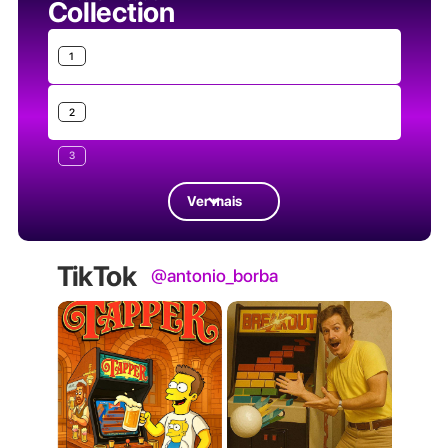
Collection
1
2
3
Ver mais
TikTok
@antonio_borba