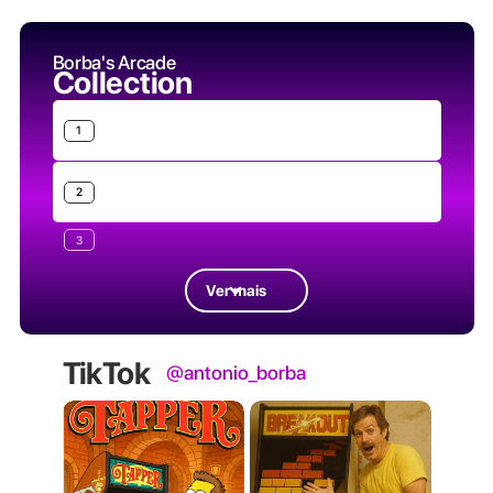
Borba's Arcade
Collection
1
2
3
Ver mais
TikTok
@antonio_borba