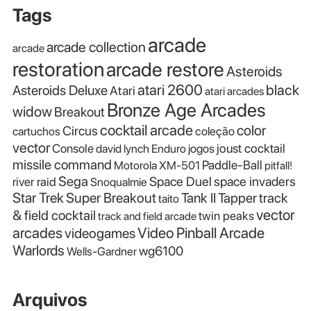
Tags
arcade
arcade collection
arcade
restoration
arcade restore
Asteroids
atari 2600
black
Asteroids Deluxe
Atari
atari arcades
Bronze Age Arcades
widow
Breakout
cocktail arcade
color
Circus
cartuchos
coleção
vector
Console
joust cocktail
david lynch
Enduro
jogos
missile command
Paddle-Ball
Motorola XM-501
pitfall!
Sega
Space Duel
space invaders
river raid
Snoqualmie
Star Trek
Super Breakout
Tank II
Tapper
track
taito
vector
& field cocktail
twin peaks
track and field arcade
Video Pinball Arcade
arcades
videogames
Warlords
wg6100
Wells-Gardner
Arquivos