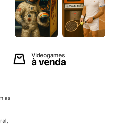
Videogames
à venda
m as
ral,