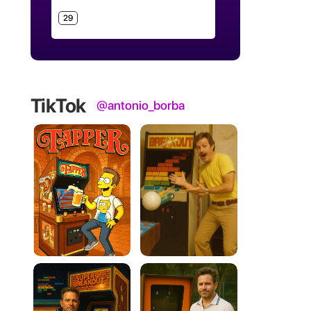
29
TikTok
@antonio_borba