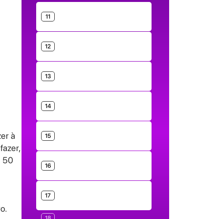
11
12
13
14
zer à
15
fazer,
e 50
16
17
o.
18