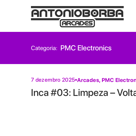
PMC Electronics
Categoria:
7 dezembro 2025
Arcades
,
PMC Electron
Inca #03: Limpeza – Vol