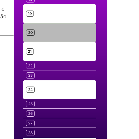
 o
19
não
20
21
22
23
24
25
26
27
28