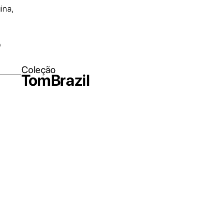
ina,
o
Coleção
TomBrazil