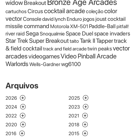
Bronze Age Arcades
widow
Breakout
cocktail arcade
color
Circus
cartuchos
coleção
vector
Console
joust cocktail
david lynch
Enduro
jogos
missile command
Paddle-Ball
Motorola XM-501
pitfall!
Sega
Space Duel
space invaders
river raid
Snoqualmie
Star Trek
Super Breakout
Tank II
Tapper
track
taito
vector
& field cocktail
twin peaks
track and field arcade
Video Pinball Arcade
arcades
videogames
Warlords
wg6100
Wells-Gardner
Arquivos
2026
2025
2024
2023
2022
2021
2020
2018
2016
2015