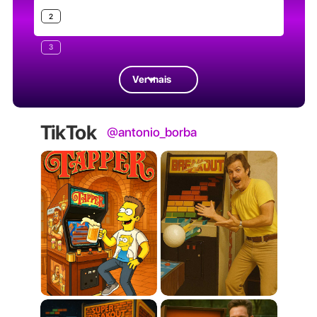
2
3
Ver mais
TikTok
@antonio_borba