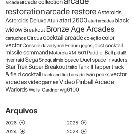
arcade
arcade collection
arcade
restoration
arcade restore
Asteroids
atari 2600
black
Asteroids Deluxe
Atari
atari arcades
Bronze Age Arcades
widow
Breakout
cocktail arcade
color
Circus
cartuchos
coleção
vector
Console
joust cocktail
david lynch
Enduro
jogos
missile command
Paddle-Ball
Motorola XM-501
pitfall!
Sega
Space Duel
space invaders
river raid
Snoqualmie
Star Trek
Super Breakout
Tank II
Tapper
track
taito
vector
& field cocktail
twin peaks
track and field arcade
Video Pinball Arcade
arcades
videogames
Warlords
wg6100
Wells-Gardner
Arquivos
2026
2025
2024
2023