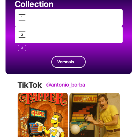
Collection
1
2
3
Ver mais
TikTok
@antonio_borba