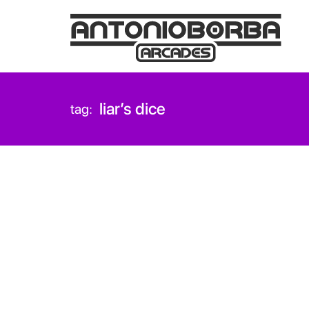
liar’s dice
tag: