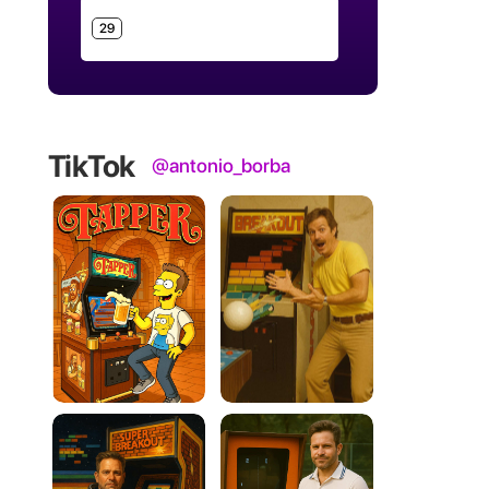
29
TikTok
@antonio_borba